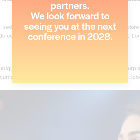
partners.
We look forward to
seeing you at the next
it, sed do eiusmod tempor incididunt ut labore et dolor
conference in 2028.
do consequat. Duis aute irure dolor in reprehenderit. Lo
istique senectus et netus et malesuada fames ac turpis e
umsan ante. Duis id mi tristique, pulvinar neque at, lobo