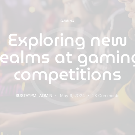
GAMING
Exploring new
realms at gamin
competitions
SUSTAYPM_ADMIN
May 9, 2024
2K
Comments