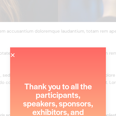
atem accusantium doloremque laudantium, totam rem aperi
luptatem accusantium doloremque laudantium, totam rem a
it, sed do eiusmod tempor incididunt ut labore et dolor
do consequat. Duis aute irure dolor in reprehenderit. Lo
Thank you to all the
participants,
speakers, sponsors,
exhibitors, and
is sollicitudin enim condimentum, luctus justo non, molesti