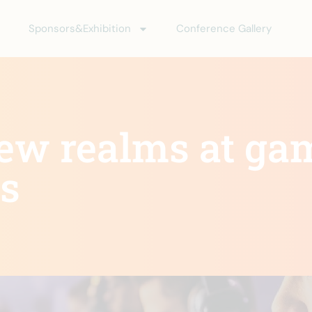
Sponsors&Exhibition
Conference Gallery
ew realms at ga
s