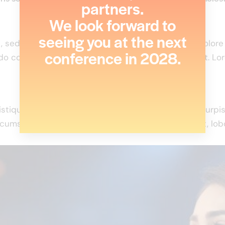
partners.
We look forward to
seeing you at the next
it, sed do eiusmod tempor incididunt ut labore et dolor
conference in 2028.
do consequat. Duis aute irure dolor in reprehenderit. Lo
istique senectus et netus et malesuada fames ac turpis e
umsan ante. Duis id mi tristique, pulvinar neque at, lobo