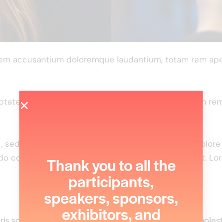
atem accusantium doloremque laudantium, totam rem aperi
luptatem accusantium doloremque laudantium, totam rem a
it, sed do eiusmod tempor incididunt ut labore et dolor
do consequat. Duis aute irure dolor in reprehenderit. Lo
Thank you to all the
participants,
speakers, sponsors,
exhibitors, and
is sollicitudin enim condimentum, luctus justo non, molesti