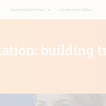
Sponsors&Exhibition
Conference Gallery
tion: building t